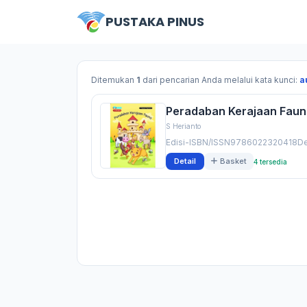
PUSTAKA PINUS
Ditemukan
1
dari pencarian Anda melalui kata kunci:
a
Peradaban Kerajaan Fau
S Herianto
Edisi-ISBN/ISSN9786022320418Des
Detail
Basket
4 tersedia