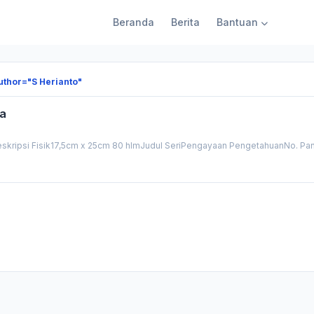
Beranda
Berita
Bantuan
uthor="S Herianto"
na
kripsi Fisik17,5cm x 25cm 80 hlmJudul SeriPengayaan PengetahuanNo. Pan