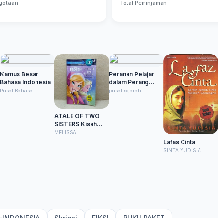
gotaan
Total Peminjaman
Kamus Besar
Peranan Pelajar
Bahasa Indonesia
dalam Perang
Kemerdekaan
Pusat Bahasa
pusat sejarah
Departemen
Pendidikan Nasional
ATALE OF TWO
SISTERS Kisah
Dua Saudara
MELISSA
LAGONEGRO
Lafas Cinta
SINTA YUDISIA
-INDONESIA
Skripsi
FIKSI
BUKU PAKET