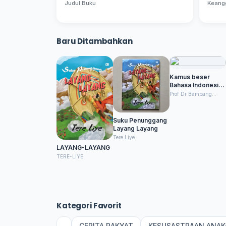
Judul Buku
Keang
Baru Ditambahkan
Kamus beser
Bahasa Indonesia
Pusat Bahasa
Prof Dr Bambang
Sudibyo M.BA
Suku Penunggang
Layang Layang
Tere Liye
LAYANG-LAYANG
TERE-LIYE
Kategori Favorit
CERITA RAKYAT
KESUSASTRAAN ANAK