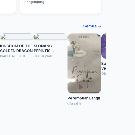
Pengunjung
Semua →
KINGDOM OF THE
SI ONANG
GOLDEN DRAGON
PERINTIS
BUDIDAYA BAMBU
ISABEL ALLENDE
Drs. Gupran
Backpacking
Vietnam + Objek
Wisata Gratis!
Olenka Priyadarsani
Informasi Makanan
Halal. Penginapan
Murah. lampiran
Peta Berwarna
Perempuan Langit
dita safitri