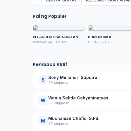
Paling Populer
PELANGI PERSAHABATAN
BUMI MURKA
ANISSA DYAH PERTIWI
ELLEN J PRAGER
Pembaca Aktif
Sony Meilandri Saputra
S
39 pinjaman
Wania Sahda Cahyaningtyas
W
37 pinjaman
Muchamad Chafid, S.Pd.
M
37 pinjaman