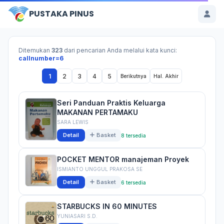
PUSTAKA PINUS
Ditemukan
323
dari pencarian Anda melalui kata kunci:
callnumber=6
1
2
3
4
5
Berikutnya
Hal. Akhir
Seri Panduan Praktis Keluarga
MAKANAN PERTAMAKU
SARA LEWIS
Detail
Basket
8 tersedia
POCKET MENTOR manajeman Proyek
ISMIANTO UNGGUL PRAKOSA SE
Detail
Basket
6 tersedia
STARBUCKS IN 60 MINUTES
YUNIASARI S.D.