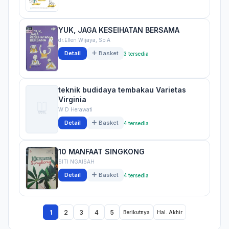
YUK, JAGA KESEIHATAN BERSAMA
dr.Ellen Wijaya, Sp.A
Detail
Basket
3 tersedia
teknik budidaya tembakau Varietas
Virginia
W D Herawati
Detail
Basket
4 tersedia
10 MANFAAT SINGKONG
SITI NGAISAH
Detail
Basket
4 tersedia
1
2
3
4
5
Berikutnya
Hal. Akhir